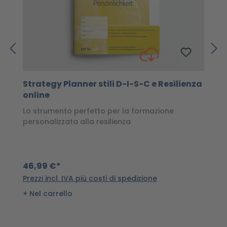
Strategy Planner stili D-I-S-C e Resilienza
C
online
C
Lo strumento perfetto per la formazione
Lo
personalizzata alla resilienza
c
Va
46,99 €*
5
Prezzi incl. IVA più costi di spedizione
Pr
Nel carrello