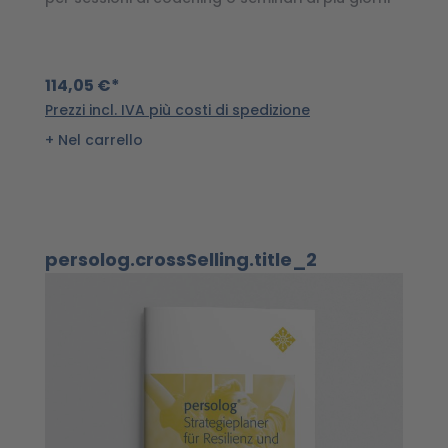
114,05 €*
1
Prezzi incl. IVA più costi di spedizione
Pr
Nel carrello
Salta la galleria dei prodotti
persolog.crossSelling.title_2