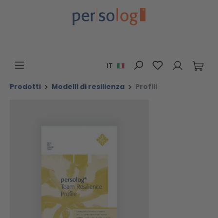
Passa al contenuto principale
Hai 0 articoli n
IT
Prodotti
Modelli di resilienza
Profili
Salta la galleria di immagini