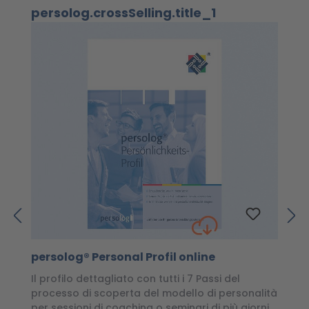
Salta la galleria dei prodotti
persolog.crossSelling.title_1
persolog® Personal Profil online
p
Il profilo dettagliato con tutti i 7 Passi del
Il
processo di scoperta del modello di personalità
de
per sessioni di coaching o seminari di più giorni
e 