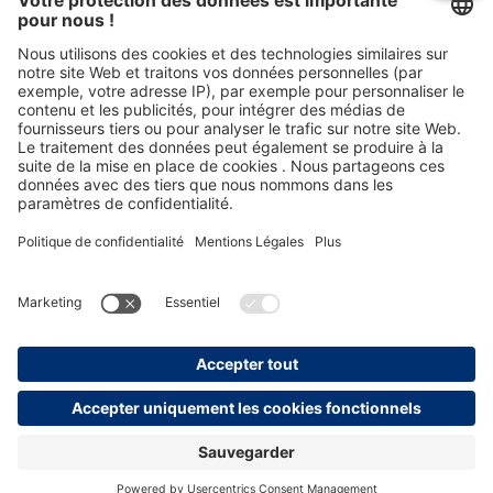
remboursement, sauf indication contraire.
Distinctions
persolog GmbH
mail@persolog.com
+49 7232 3699-0
CGV
Protection des
Mentions
Accessibilité
données
légales
personnelles