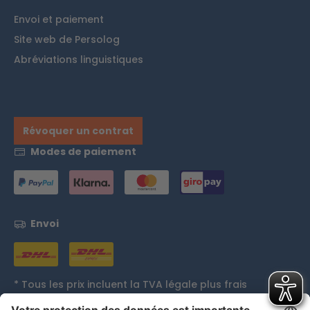
Envoi et paiement
Site web de Persolog
Abréviations linguistiques
Révoquer un contrat
Modes de paiement
Envoi
* Tous les prix incluent la TVA légale plus
frais
d'expédition
et, le cas échéant, les frais de contre