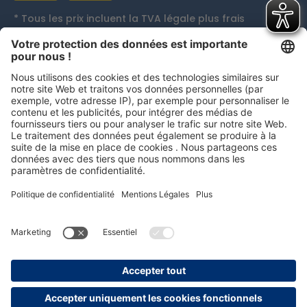
* Tous les prix incluent la TVA légale plus
frais
d'expédition
et, le cas échéant, les frais de contre
remboursement, sauf indication contraire.
Distinctions
persolog GmbH
mail@persolog.com
+49 7232 3699-0
CGV
Protection des
Mentions
Accessibilité