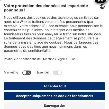
d'expédition
et, le cas échéant, les frais de contre
remboursement, sauf indication contraire.
Distinctions
persolog GmbH
mail@persolog.com
+49 7232 3699-0
CGV
Protection des
Mentions
Accessibilité
données
légales
personnelles