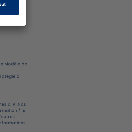
 le Modèle de
tratégie à
mes d’IA. Nos
rmation / le
’autres
informations