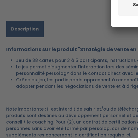
Description
Informations sur le produit "Stratégie de vente en
Jeu de 38 cartes pour 3 à 5 participants, instructions 
Le jeu permet d'augmenter l'interaction lors des sémin
personnalité persolog® dans le contact direct avec le 
Grâce au jeu, les participants apprennent à reconnaîtr
adopter pendant les négociations de vente et à dirig
Note importante : Il est interdit de saisir et/ou de téléc
produits sont destinés au développement personnel et peu
conseil / le coaching. Pour (2), un contrat de certificatio
personnes sans avoir été formé par persolog, car de nomb
supplémentaires concernant la certification requise
ici
.