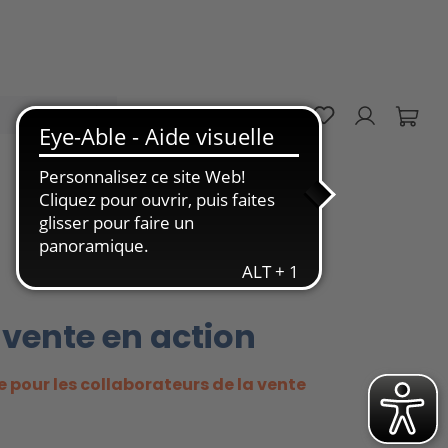
Vous avez 0 art
FR
 vente en action
e pour les collaborateurs de la vente