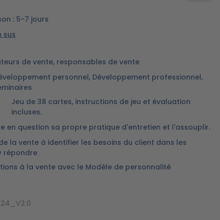
son : 5-7 jours
n sus
teurs de vente, responsables de vente
éveloppement personnel, Développement professionnel,
éminaires
Jeu de 38 cartes, instructions de jeu et évaluation
incluses.
re en question sa propre pratique d'entretien et l'assouplir.
e la vente à identifier les besoins du client dans les
 y répondre
tions à la vente avec le Modèle de personnalité
/24_V2.0