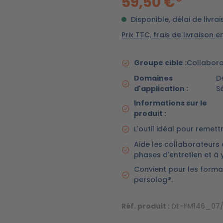
59,50 €*
Disponible, délai de livrai
Prix TTC, frais de livraison e
Groupe cible :
Collabora
Domaines
D
d'application :
S
Informations sur le
produit :
L'outil idéal pour remett
Aide les collaborateurs d
phases d'entretien et à
Convient pour les forma
persolog®.
Réf. produit :
DE-FM146_07