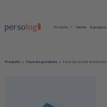
ntenu principal
Passer à la recherche
Passer à la navigation principale
Produits
Vente
À propos
Produits
Tous les produits
Tous les outils d’entra
Ignorer la galerie d'images