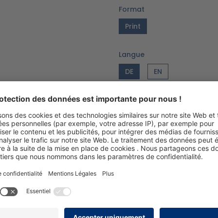
Format
Print
Langue
DE
EN
Version
07/24_V2.0
Ajouter à la liste de so