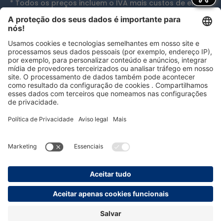
* Todos os preços incluem o IVA mais
custos de envio
e, se aplicável, custos de entrega em dinheiro, exceto
se indicado de outra forma.
Reconhecimentos
persolog GmbH
mail@persolog.com
+49 7232 3699-0
GTC
Proteção de
Impressão
Acessibilidade
dados