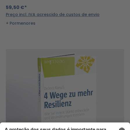
59,50 €*
Preço incl. IVA acrescido de custos de envio
Pormenores