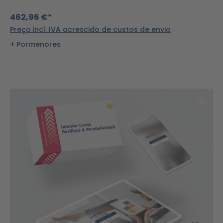
462,96 €*
Preço incl. IVA acrescido de custos de envio
Pormenores
Desc
%