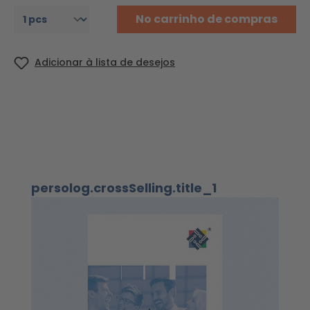
No carrinho de compras
Adicionar à lista de desejos
Ignorar a galeria de produtos
persolog.crossSelling.title_1