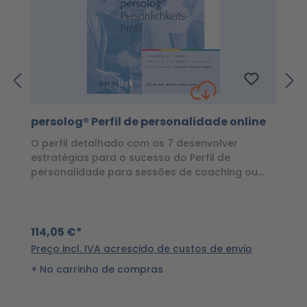
persolog® Perfil de personalidade online
p
O perfil detalhado com os 7 desenvolver
O 
estratégias para o sucesso do Perfil de
c
personalidade para sessões de coaching ou
seminários de vários dias
1
114,05 €*
Pr
Preço incl. IVA acrescido de custos de envio
No carrinho de compras