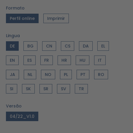
Formato
Perfil online
Imprimir
Lingua
DE
BG
CN
CS
DA
EL
EN
ES
FR
HR
HU
IT
JA
NL
NO
PL
PT
RO
SI
SK
SR
SV
TR
Versão
04/22_V1.0