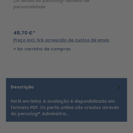
Os temas do persolog® Modelo de
A
personalidade
m
48,70 €*
8
Preço incl. IVA acrescido de custos de envio
Pr
No carrinho de compras
Descrição
Perfil em linha. A avaliação é disponibilizada em
formato PDF. Os perfis online são criados através
do persolog®. Administra…
Mais