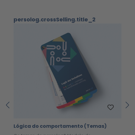
Ignorar a galeria de produtos
persolog.crossSelling.title_2
Lógica do comportamento (Temas)
C