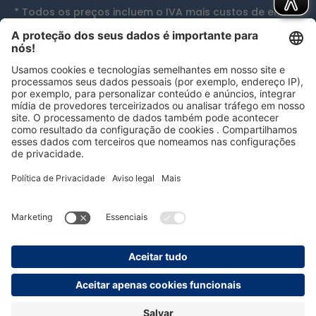
* Todos os preços incluem o IVA mais
custos de envio
e, se aplicável, custos de entrega em dinheiro, exceto
se indicado de outra forma.
Reconhecimentos
persolog GmbH
mail@persolog.com
+49 7232 3699-0
GTC
Proteção de
Impressão
Acessibilidade