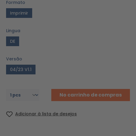
Formato
Imprimir
Lingua
DE
Versão
04/23 V1.1
No carrinho de compras
Adicionar à lista de desejos