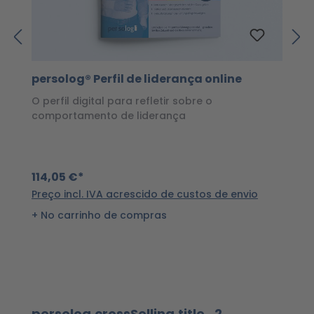
persolog® Perfil de liderança online
p
o
O perfil digital para refletir sobre o
comportamento de liderança
A
C
s
114,05 €*
Preço incl. IVA acrescido de custos de envio
1
No carrinho de compras
Pr
Ignorar a galeria de produtos
persolog.crossSelling.title_2