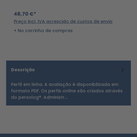
48,70 €*
8
Preço incl. IVA acrescido de custos de envio
Pr
No carrinho de compras
Descrição
Perfil em linha. A avaliação é disponibilizada em
formato PDF. Os perfis online são criados através
do persolog®. Administr…
Mais