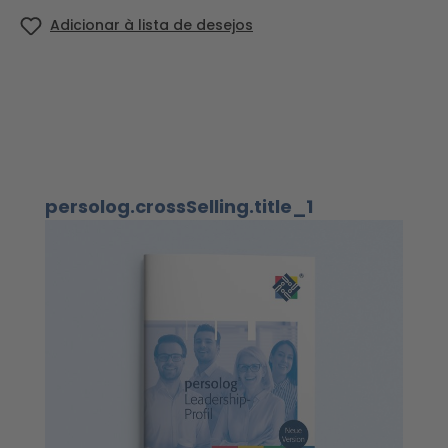
Adicionar à lista de desejos
Ignorar a galeria de produtos
persolog.crossSelling.title_1