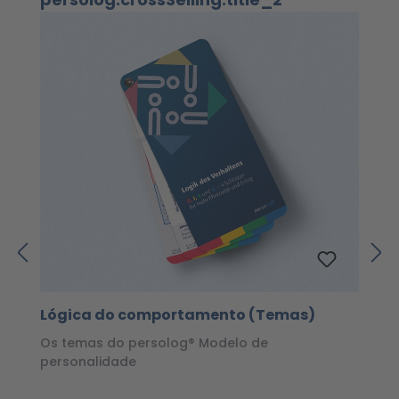
Lógica do comportamento (Temas)
C
Os temas do persolog® Modelo de
A
personalidade
m