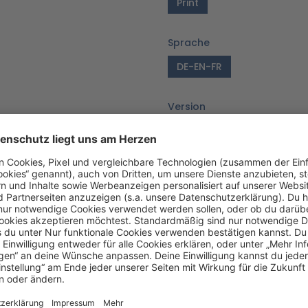
Print
Sprache
DE-EN-FR
Version
02/26_V1.4
07/24_V
Zum Merkzettel hinzufü