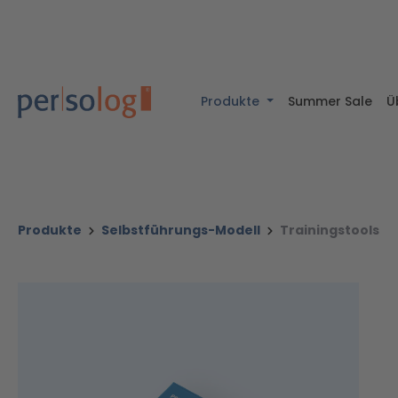
halt springen
Zur Suche springen
Zur Hauptnavigation springen
Produkte
Summer Sale
Ü
Produkte
Selbstführungs-Modell
Trainingstools
Bildergalerie überspringen