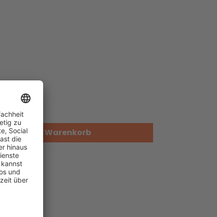
1.3
In den Warenkorb
gen