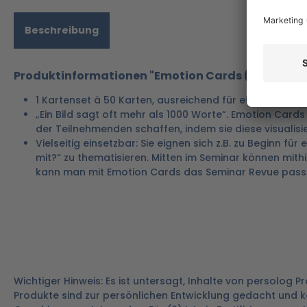
Beschreibung
Produktinformationen "Emotion Cards (DE-EN-FR
1 Kartenset à 50 Karten, ausreichend für eine Seminar
„Ein Bild sagt oft mehr als 1000 Worte“. Emotion Cards
der Teilnehmenden schaffen, indem sie diese visualisi
Vielseitig einsetzbar: Sie eignen sich z.B. zu Beginn f
mit?“ zu thematisieren. Mitten im Seminar können mithi
kann man mit Emotion Cards das Seminar Revue passi
Wichtiger Hinweis: Es ist untersagt, Inhalte von persolog
Produkte sind zur persönlichen Entwicklung gedacht und kö