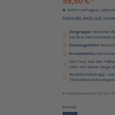
59,50 €*
Sofort verfügbar, Lieferz
Preise inkl. MwSt. zzgl. Ver
Zielgruppe:
Personen di
mit ihrer Persönlichkei
Einsatzgebiete:
Persönl
Produktinfos:
Kartenset
Das Tool, das den Teiln
oder sich dieser Dinge 
Modellunabhängig - kan
Themenbereiche einges
Produktnummer:
DE-EN-F
Format