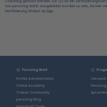
Coaching genutzt werden. Für (2) ist ein Zertifizierungsver
von persolog dafür ausgebildet worden zu sein, da hier vi
Zertifizierung findest du
hier
.
Persolog Welt
Frage
Profile Administration
Versand 
Online Academy
Persolog
Trainer Community
Sprachkü
persolog Blog
persolog® Tools