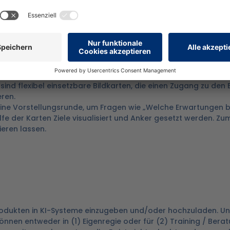
)"
gruppe mit bis zu 50 Teilnehmenden.
 sind flexibel einsetzbare Bildkarten, die einen Zugang zu den
eren.
ür eine Vorstellungsrunde, um Fragen wie „Welche Erwartungen b
lfe der Karten Ziele visualisiert und Anker gesetzt werden. Z
eren lassen.
 Produkten in KI-Systeme einzugeben und/oder hochzuladen. U
nnen entweder in (1) Eigenregie oder für (2) Training / Berat