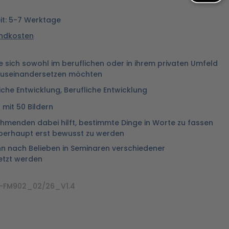
eit: 5-7 Werktage
sandkosten
e sich sowohl im beruflichen oder in ihrem privaten Umfeld
t auseinandersetzen möchten
iche Entwicklung, Berufliche Entwicklung
 mit 50 Bildern
ehmenden dabei hilft, bestimmte Dinge in Worte zu fassen
überhaupt erst bewusst zu werden
n nach Belieben in Seminaren verschiedener
etzt werden
R-FM902_02/26_V1.4