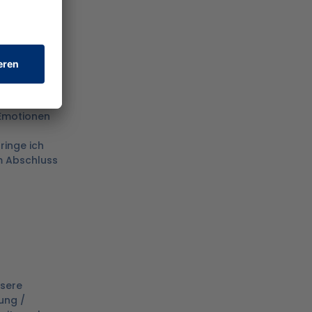
 Emotionen
ringe ich
um Abschluss
nsere
ung /