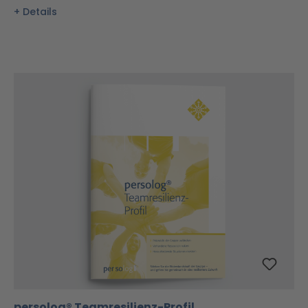
Details
persolog® Teamresilienz-Profil