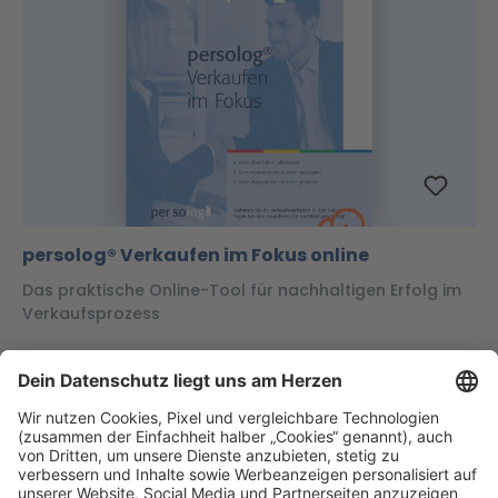
persolog® Verkaufen im Fokus online
Das praktische Online-Tool für nachhaltigen Erfolg im
Verkaufsprozess
114,05 €*
Preise inkl. MwSt. zzgl. Versandkosten
Details