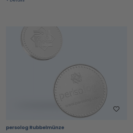
Details
persolog Rubbelmünze