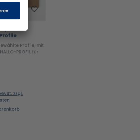
rnpaket
Profile
ewählte Profile, mit
HALLO-PROFIL für
 MwSt. zzgl.
sten
arenkorb