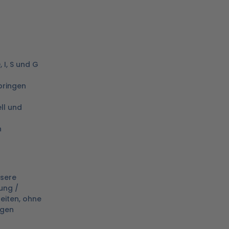
 I, S und G
 bringen
ll und
n
nsere
ung /
leiten, ohne
igen