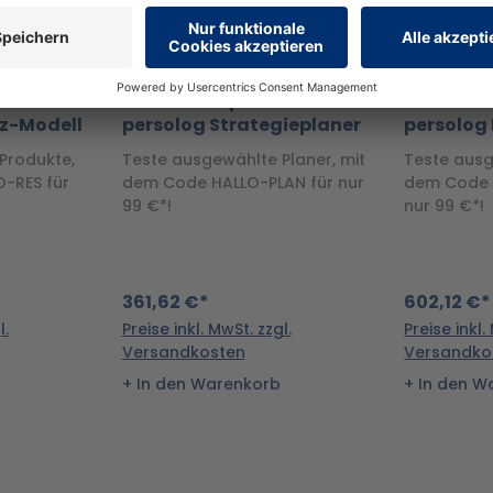
t zum
Kennenlernpaket
Kennenle
nz-Modell
persolog Strategieplaner
persolog 
Produkte,
Teste ausgewählte Planer, mit
Teste ausg
-RES für
dem Code HALLO-PLAN für nur
dem Code 
99 €*!
nur 99 €*!
361,62 €*
602,12 €*
l.
Preise inkl. MwSt. zzgl.
Preise inkl.
Versandkosten
Versandko
In den Warenkorb
In den W