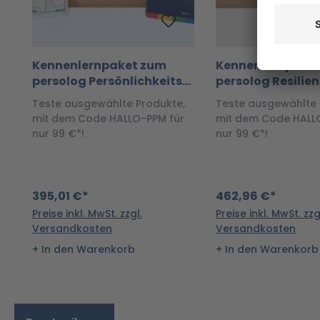
Kennenlernpaket zum
Kennenlernpake
persolog Persönlichkeits-
persolog Resilie
Modell
Teste ausgewählte Produkte,
Teste ausgewählte 
mit dem Code HALLO-PPM für
mit dem Code HALLO
nur 99 €*!
nur 99 €*!
395,01 €*
462,96 €*
Preise inkl. MwSt. zzgl.
Preise inkl. MwSt. zzg
Versandkosten
Versandkosten
In den Warenkorb
In den Warenkorb