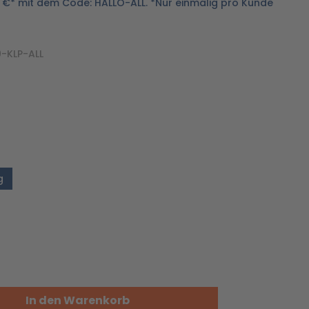
9 €* mit dem Code: HALLO-ALL. *Nur einmalig pro Kunde
-KLP-ALL
g
In den Warenkorb