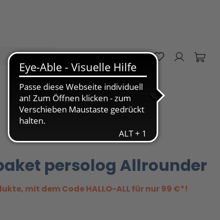
Du hast 0 Pro
DE
aket persolog Allrounder
ukte, mit dem Code HALLO-ALL für nur 99 €*!