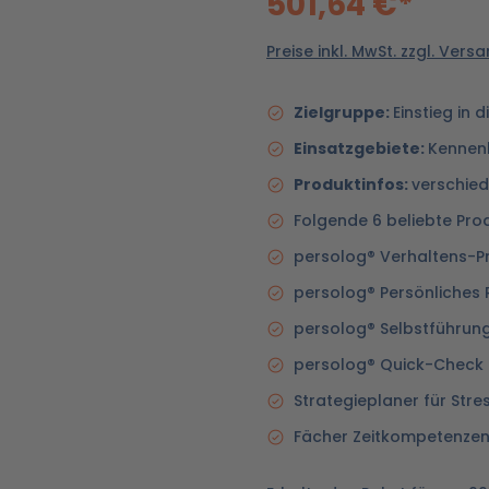
501,64 €*
Preise inkl. MwSt. zzgl. Ver
Zielgruppe:
Einstieg in 
Einsatzgebiete:
Kennenl
Produktinfos:
verschied
Folgende 6 beliebte Prod
persolog® Verhaltens-Pro
persolog® Persönliches Re
persolog® Selbstführungs
persolog® Quick-Check S
Strategieplaner für Stres
Fächer Zeitkompetenze