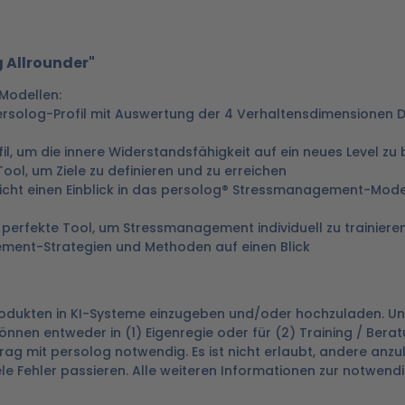
 Allrounder"
Modellen:
persolog-Profil mit Auswertung der 4 Verhaltensdimensionen D,
ofil, um die innere Widerstandsfähigkeit auf ein neues Level zu
Tool, um Ziele zu definieren und zu erreichen
licht einen Einblick in das persolog® Stressmanagement-Mode
as perfekte Tool, um Stressmanagement individuell zu trainiere
ment-Strategien und Methoden auf einen Blick
 Produkten in KI-Systeme einzugeben und/oder hochzuladen. U
nnen entweder in (1) Eigenregie oder für (2) Training / Berat
trag mit persolog notwendig. Es ist nicht erlaubt, andere anzu
ele Fehler passieren. Alle weiteren Informationen zur notwend