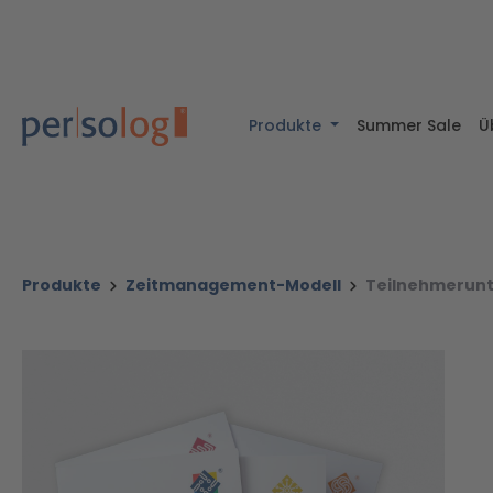
halt springen
Zur Suche springen
Zur Hauptnavigation springen
Produkte
Summer Sale
Ü
Produkte
Zeitmanagement-Modell
Teilnehmerunt
Bildergalerie überspringen