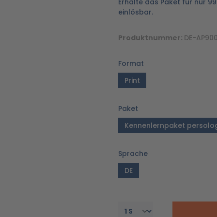
Erhalte das Paket für nur 9
einlösbar.
Produktnummer:
DE-AP900
Format
Print
Paket
Kennenlernpaket persolo
Sprache
DE