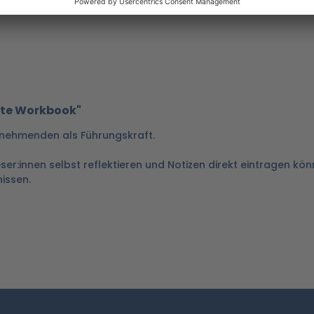
fte Workbook"
eilnehmenden als Führungskraft.
Leser:innen selbst reflektieren und Notizen direkt eintragen kön
issen.