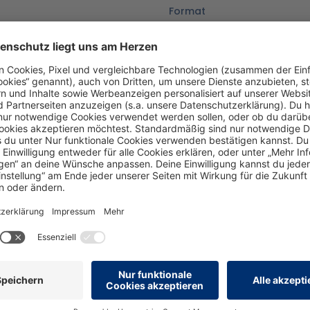
Format
Print
Sprache
DE
Version
05/24_V1.1
Zum Merkzettel hinzufü