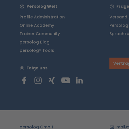
Persolog Welt
Frage
Profile Administration
Versand 
Online Academy
Persolog
Trainer Community
Sprachkü
persolog Blog
persolog® Tools
Vertra
Folge uns
persolog GmbH
mail@