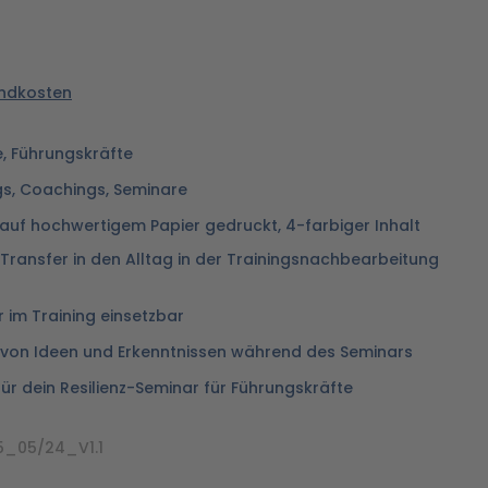
sandkosten
e, Führungskräfte
gs, Coachings, Seminare
 auf hochwertigem Papier gedruckt, 4-farbiger Inhalt
ransfer in den Alltag in der Trainingsnachbearbeitung
r im Training einsetzbar
n von Ideen und Erkenntnissen während des Seminars
ür dein Resilienz-Seminar für Führungskräfte
5_05/24_V1.1