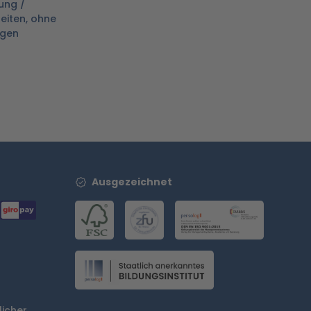
ung /
leiten, ohne
igen
Ausgezeichnet
licher