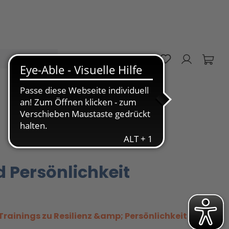
Du hast 0 Pro
DE
d Persönlichkeit
Trainings zu Resilienz &amp; Persönlichkeit