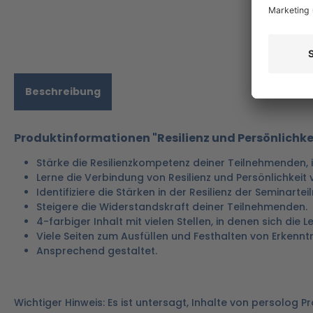
Beschreibung
Produktinformationen "Resilienz und Persönlichk
Stärke die Resilienzkompetenz deiner Teilnehmenden, im
Lerne die Verbindung von Resilienz und Persönlichkeit 
Identifiziere die Stärken in der Resilienz der Seminart
Steigere die Widerstandskraft deiner Teilnehmenden.
4-farbiger Inhalt mit vielen Stellen, in denen sich die 
Viele Seiten zum Ausfüllen und Festhalten von Erkenntn
Ansprechend gestaltet.
Wichtiger Hinweis: Es ist untersagt, Inhalte von persolog