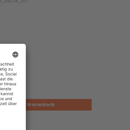
0_04/24_V1.1
In den Warenkorb
gen