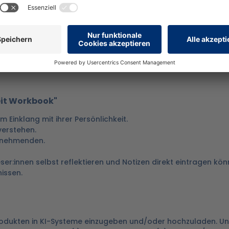
eit Workbook"
 Einklang mit ihrer Persönlichkeit.
verstehen.
eilnehmenden.
Leser:innen selbst reflektieren und Notizen direkt eintragen kön
issen.
 Produkten in KI-Systeme einzugeben und/oder hochzuladen. U