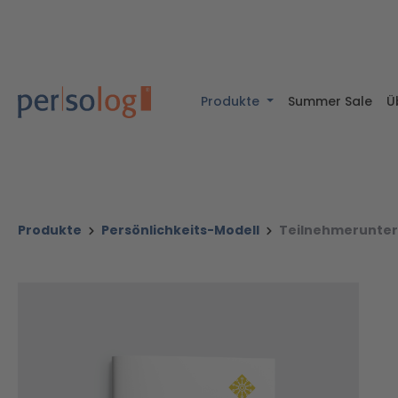
halt springen
Zur Suche springen
Zur Hauptnavigation springen
Produkte
Summer Sale
Ü
Produkte
Persönlichkeits-Modell
Teilnehmerunter
Bildergalerie überspringen