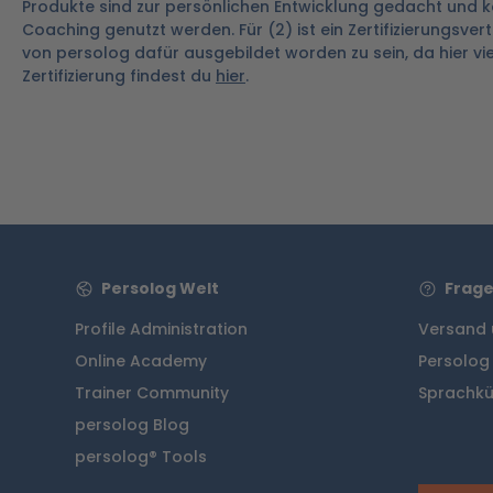
Produkte sind zur persönlichen Entwicklung gedacht und kö
Coaching genutzt werden. Für (2) ist ein Zertifizierungsver
von persolog dafür ausgebildet worden zu sein, da hier vi
Zertifizierung findest du
hier
.
Persolog Welt
Frage
Profile Administration
Versand 
Online Academy
Persolog
Trainer Community
Sprachkü
persolog Blog
persolog® Tools