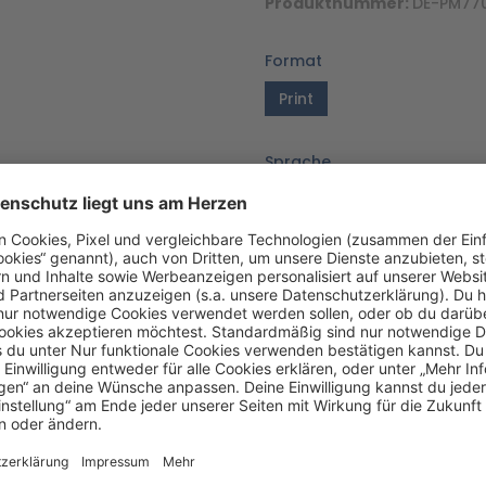
Produktnummer:
DE-PM77
Format
Print
Sprache
DE
Version
04/24_V1.1
Zum Merkzettel hinzufü