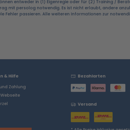
nnen entweder in (1) Eigenregie oder für (2) Training / Berat
trag mit persolog notwendig. Es ist nicht erlaubt, andere anzu
ele Fehler passieren. Alle weiteren Informationen zur notwend
n & Hilfe
Bezahlarten
und Zahlung
 Webseite
rzel
Versand
* Alle Preise inklusive gesetz