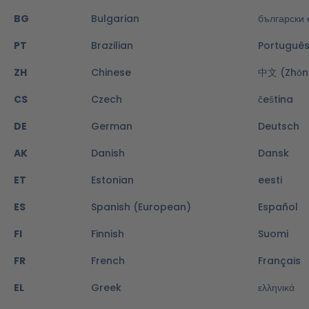
BG
Bulgarian
български 
PT
Brazilian
Portuguê
ZH
Chinese
中文 (Zhōn
CS
Czech
čeština
DE
German
Deutsch
AK
Danish
Dansk
ET
Estonian
eesti
ES
Spanish (European)
Español
FI
Finnish
Suomi
FR
French
Français
EL
Greek
ελληνικά