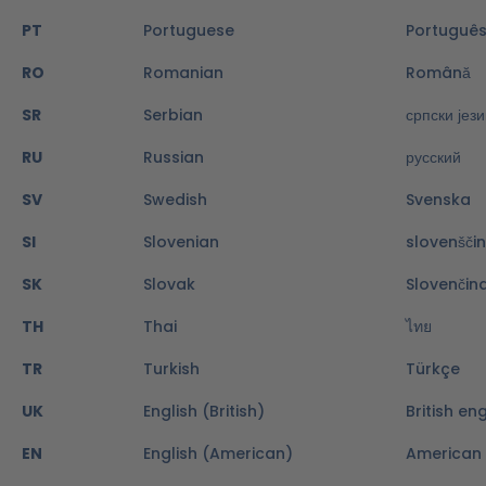
PT
Portuguese
Portuguê
RO
Romanian
Română
SR
Serbian
српски јези
RU
Russian
русский
SV
Swedish
Svenska
SI
Slovenian
slovenšči
SK
Slovak
Slovenčin
TH
Thai
ไทย
TR
Turkish
Türkçe
UK
English (British)
British eng
EN
English (American)
American 