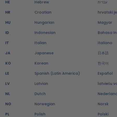
HE
Hebrew
עברית
HR
Croatian
hrvatski je
HU
Hungarian
Magyar
ID
Indonesian
Bahasa I
IT
Italian
Italiano
JA
Japanese
日本語
KO
Korean
한국어
LE
Spanish (Latin America)
Español
LV
Latvian
latviešu 
NL
Dutch
Nederland
NO
Norwegian
Norsk
PL
Polish
Polski