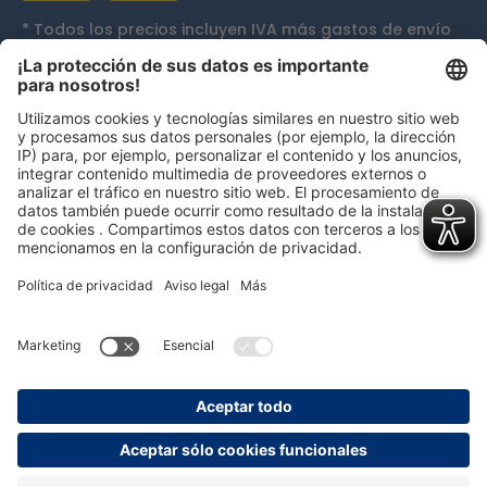
* Todos los precios incluyen IVA más
gastos de envío
y, si procede, gastos de envío contra reembolso, a
menos que se indique lo contrario.
Galardones
persolog GmbH
mail@persolog.com
+49 7232 3699-0
Términos y
Protección
Aviso
Accesibilidad