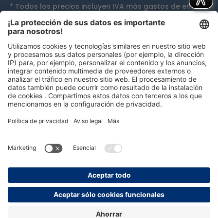
* Todos los precios incluyen IVA más
gastos de envío
y, si procede, gastos de envío contra reembolso, a
menos que se indique lo contrario.
Galardones
persolog GmbH
mail@persolog.com
+49 7232 3699-0
Términos y
Protección
Aviso
Accesibilidad