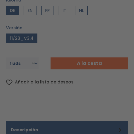
Idioma
DE
EN
FR
IT
NL
Versión
11/23_V3.4
A la cesta
Añadir a la lista de deseos
Descripción