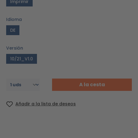
Imprimir
Idioma
DE
Versión
10/21_V1.0
A la cesta
Añadir a la lista de deseos