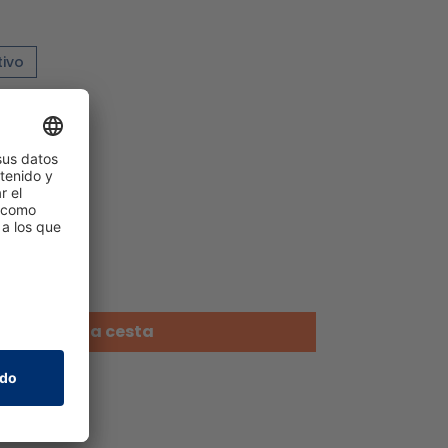
tivo
A la cesta
seos