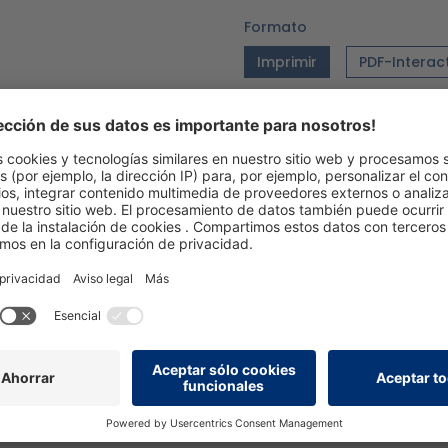
Formato
Imprimir
PDF-Interac
Idioma
DE
Versión
02/26_V2.1
Añadir a la lista de de