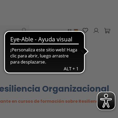
Tienes 0 artícu
ES
siliencia Organizacional
pante en cursos de formación sobre Resiliencia