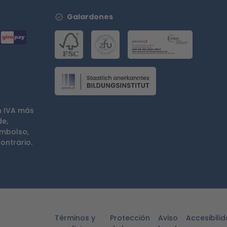
Galardones
n IVA más
de,
embolso,
ontrario.
Términos y
Protección
Aviso
Accesibili