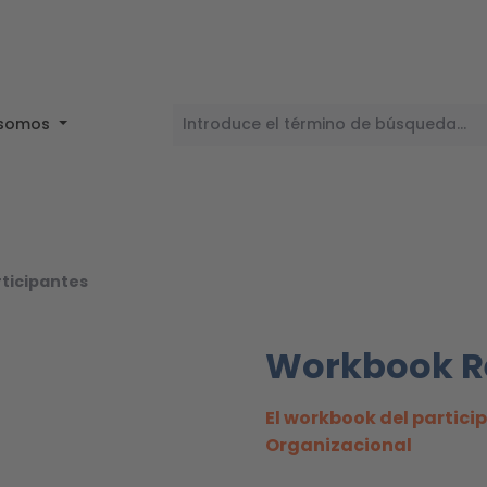
 somos
rticipantes
Workbook Re
El workbook del partici
Organizacional