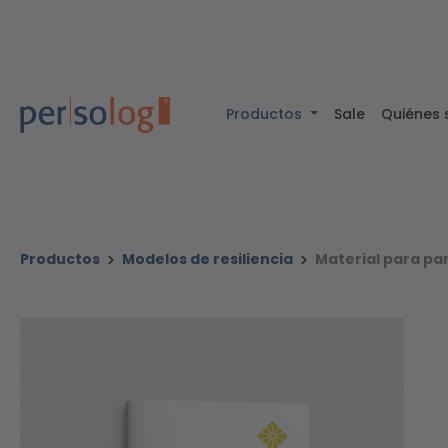
ntenido principal
Saltar a la búsqueda
Saltar a la navegación principal
Productos
Sale
Quiénes
Productos
Modelos de resiliencia
Material para pa
Omitir galería de imágenes