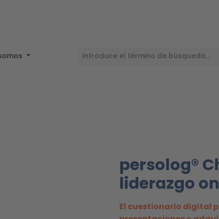
 somos
persolog® C
liderazgo on
El cuestionario digital
presentaciones o adqui