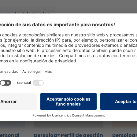
A menudo vistos juntos
Personal
persolog® Perfil de gestión
persolog®