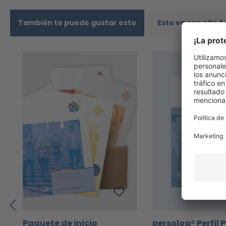
También te puede gustar esto
Esto va con ello 
Omitir la galería de productos
Paquete de inicio
persolog® Perfil 