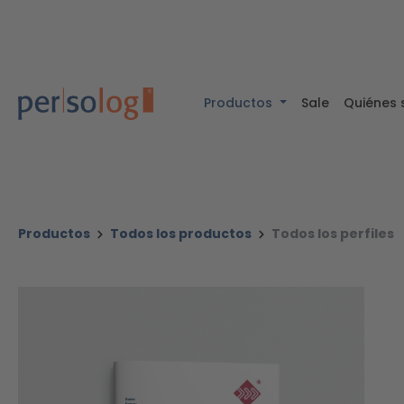
ntenido principal
Saltar a la búsqueda
Saltar a la navegación principal
Productos
Sale
Quiénes
Productos
Todos los productos
Todos los perfiles
Omitir galería de imágenes