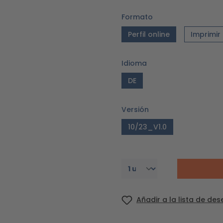
Formato
Perfil online
Imprimir
Idioma
DE
Versión
10/23_V1.0
Añadir a la lista de de