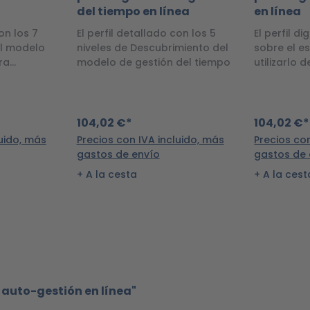
del tiempo en línea
en línea
on los 7
El perfil detallado con los 5
El perfil di
l modelo
niveles de Descubrimiento del
sobre el es
ra
modelo de gestión del tiempo
utilizarlo
ng o
s días de
104,02 €*
104,02 €*
luido, más
Precios con IVA incluido, más
Precios co
gastos de envío
gastos de 
A la cesta
A la cest
e auto-gestión en línea"