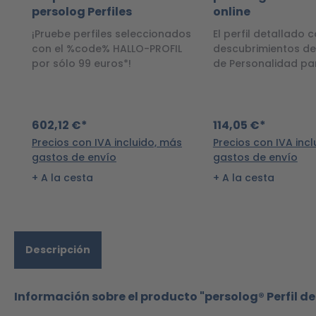
persolog Perfiles
online
¡Pruebe perfiles seleccionados
El perfil detallado c
con el %code% HALLO-PROFIL
descubrimientos de
por sólo 99 euros*!
de Personalidad pa
sesiones de coachi
seminarios de vario
duración.
602,12 €*
114,05 €*
Precios con IVA incluido, más
Precios con IVA inc
gastos de envío
gastos de envío
A la cesta
A la cesta
Descripción
Información sobre el producto "persolog® Perfil d