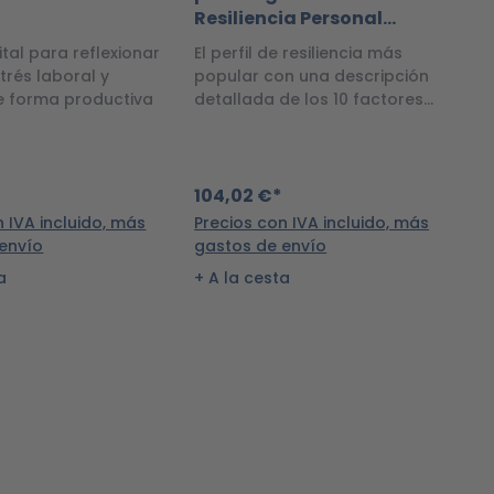
Resiliencia Personal
R
Online
O
gital para reflexionar
El perfil de resiliencia más
C
trés laboral y
popular con una descripción
d
 de forma productiva
detallada de los 10 factores
la
de resiliencia, incluidos los
métodos.
104,02 €*
8
n IVA incluido, más
Precios con IVA incluido, más
Pr
envío
gastos de envío
g
a
A la cesta