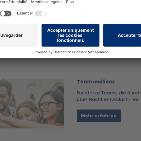
® Resilienz-Modell ist ein e
Menschen differenziert zu be
Widerstandsfähigkeit auszu
zu bewältigen.
Mehr erfahren
Teamresilienz
Für starke Teams, die durch
über Nacht entwickelt – es i
Mehr erfahren