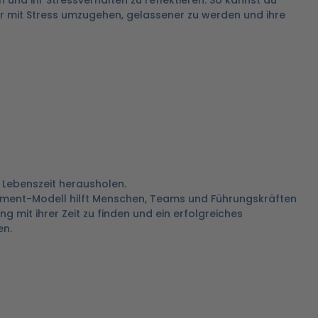
 und ihr Stressverhalten zu reflektieren. So kannst du
 mit Stress umzugehen, gelassener zu werden und ihre
 Lebenszeit herausholen.
ment-Modell hilft Menschen, Teams und Führungskräften
 mit ihrer Zeit zu finden und ein erfolgreiches
n.