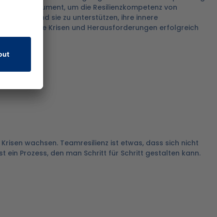
ffektives Instrument, um die Resilienzkompetenz von
trachten und sie zu unterstützen, ihre innere
bauen, sowie Krisen und Herausforderungen erfolgreich
 Krisen wachsen. Teamresilienz ist etwas, dass sich nicht
st ein Prozess, den man Schritt für Schritt gestalten kann.