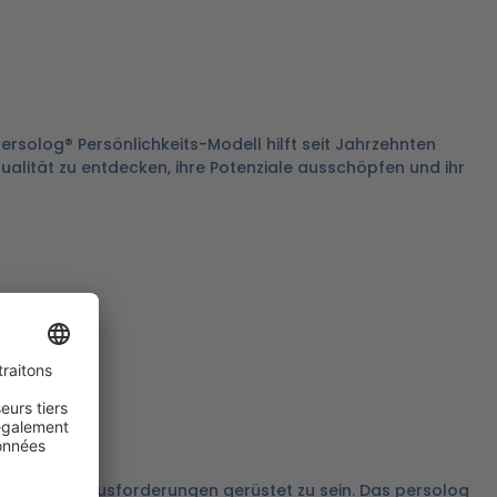
ersolog® Persönlichkeits-Modell hilft seit Jahrzehnten
dualität zu entdecken, ihre Potenziale ausschöpfen und ihr
 um für Herausforderungen gerüstet zu sein. Das persolog