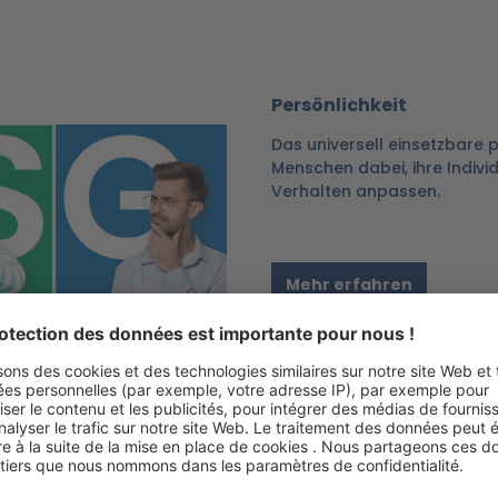
Persönlichkeit
Das universell einsetzbare p
Menschen dabei, ihre Indivi
Verhalten anpassen.
Mehr erfahren
Persönliche Resilienz
Eigene Ressourcen stärken,