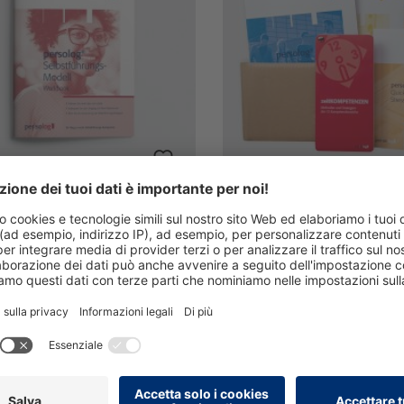
ok: La vostra strada
Pacchetto introduttivo
una maggiore
Allrounder
enza in materia di
ook per i partecipanti al
Provate i prodotti selezionat
stione
g® Modello di autogestione
codice HALLO-ALL a soli 99
€*
501,64 €*
cl. IVA più costi di spedizione
Prezzi incl. IVA più costi di 