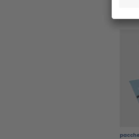
Dettag
pacchet