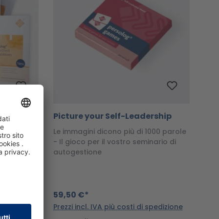
 persolog
Picture your Self-Leadership
Le immagini dicono più di 1000 parole
- Il gioco per il vostro seminario di
i con il
autogestione
€*!
59,50 €*
Prezzi incl. IVA più costi di spedizione
spedizione