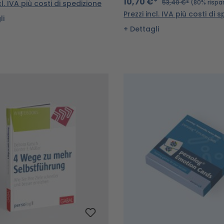
10,70 €*
53,40 €*
(80% rispa
cl. IVA più costi di spedizione
Prezzi incl. IVA più costi di 
li
Dettagli