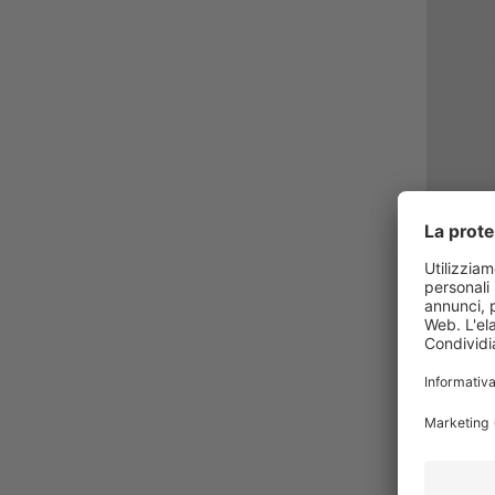
Workbo
verso 
compet
Il workb
autoge
persolo
32,40 
Prezzi in