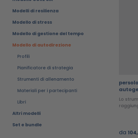
Modelli di resilienza
Modello di stress
Modello di gestione del tempo
Modello di autodirezione
Profili
Pianificatore di strategia
Strumenti di allenamento
persolo
autoge
Materiali per i partecipanti
Lo strum
Libri
raggiung
Altri modelli
Set e bundle
da
104