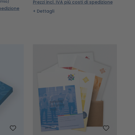
rmio)
Prezzi incl. IVA più costi di spedizione
spedizione
Dettagli