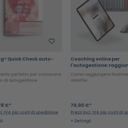
og® Quick Check auto-
Coaching online per
l'autogestione: raggiun
obiettivi meglio e più
mento perfetto per conoscere
Come raggiungere finalmen
velocemente
lo di autogestione
obiettivi
78 €*
79,90 €*
cl. IVA più costi di spedizione
Prezzi incl. IVA più costi di 
li
Dettagli