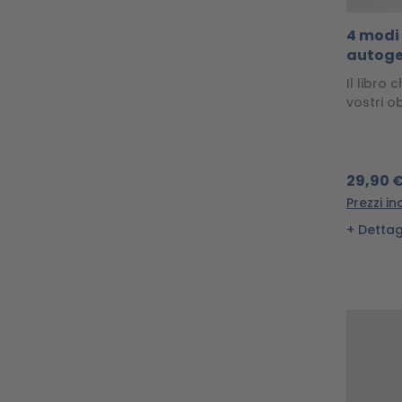
4 modi
autoge
Il libro 
vostri ob
29,90 
Prezzi in
Dettag