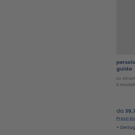
persol
guida
Lo stru
il model
da
39,
Prezzi in
Dettag