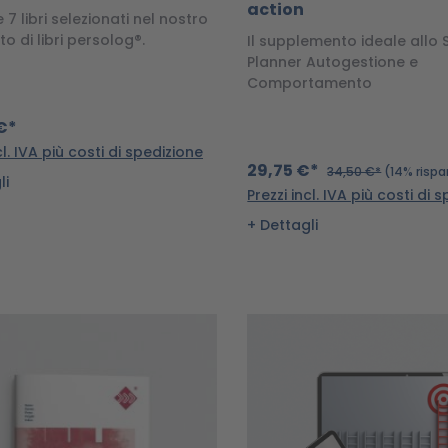
action
 7 libri selezionati nel nostro
o di libri persolog®.
Il supplemento ideale allo 
Planner Autogestione e
Comportamento
€*
cl. IVA più costi di spedizione
29,75 €*
34,50 €*
(14% risp
li
Prezzi incl. IVA più costi di 
Dettagli