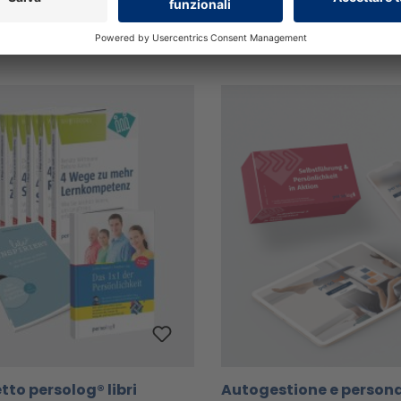
li
Dettagli
to persolog® libri
Autogestione e personal