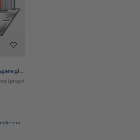
gere gli
te i propri
spedizione