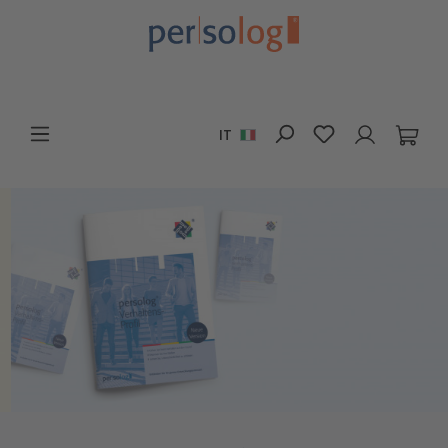
Passa al contenuto principale
Hai 0 articoli n
IT