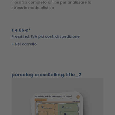
Il profilo completo online per analizzare lo
Il
stress in modo olistico
c
114,05 €*
2
Prezzi incl. IVA più costi di spedizione
Pr
Nel carrello
Salta la galleria dei prodotti
persolog.crossSelling.title_2