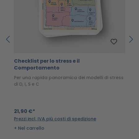
Checklist per lo stress e il
S
Comportamento
Il
c
Per una rapida panoramica dei modelli di stress
C
di D, I, S e C
2
21,90 €*
Pr
Prezzi incl. IVA più costi di spedizione
Nel carrello