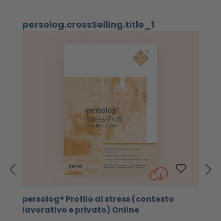
Salta la galleria dei prodotti
persolog.crossSelling.title_1
persolog® Profilo di stress (contesto
4
lavorativo e privato) Online
c