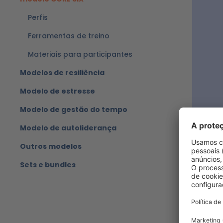
Perfis
Ferramentas de treino
Materiais para participantes
Modelos de resiliência
Modelo de estresse
Modelo de gestão do tempo
Modelo de autoliderança
persolo
person
Outros modelos
O perfil
Sets e bundles
dos 6 fa
modelo