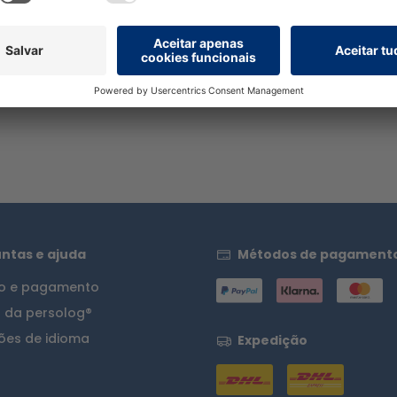
05 €*
Preço incl. IVA acrescido d
de envio
cl. IVA acrescido de custos
Pormenores
nores
ntas e ajuda
Métodos de pagament
ão e pagamento
b da persolog®
ões de idioma
Expedição