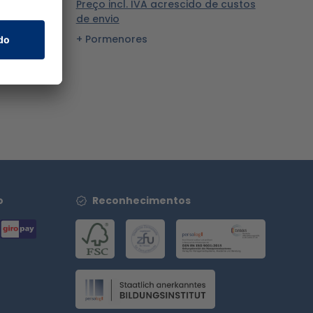
e custos
Preço incl. IVA acrescido de custos
de envio
Pormenores
o
Reconhecimentos