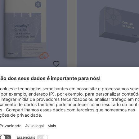
g® CORE SIX: O perfil de
CORE SIX em ação
alidade de 6 fatores
O jogo em grupo para co
o CORE SIX de forma lúdica
 CORE SIX com a avaliação
interativa.
tores principais, baseado no
 HEXACO
34,50 €*