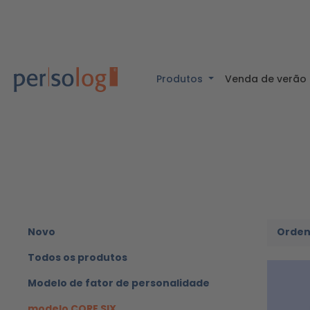
nteúdo principal
Saltar para a pesquisa
Saltar para a navegação principal
Produtos
Venda de verão
Novo
Todos os produtos
Modelo de fator de personalidade
modelo CORE SIX