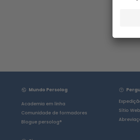
de
114,
Preço in
de envio
Porme
Mundo Persolog
Pergu
Expediç
Academia em linha
Sítio We
Comunidade de formadores
Abreviaç
Blogue persolog®