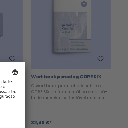
Workbook persolog CORE SIX
mpreender
O workbook para refletir sobre o
 e
CORE SIX de forma prática e aplicá-
lo de maneira sustentável no dia a
dia
32,40 €*