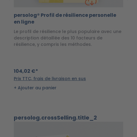
persolog® Profil de résilience personelle
p
en ligne
o
Le profil de résilience le plus populaire avec une
Av
description détaillée des 10 facteurs de
la
résilience, y compris les méthodes.
8
104,02 €*
Pr
Prix TTC, frais de livraison en sus
Ajouter au panier
Ignorer la galerie de produits
persolog.crossSelling.title_2