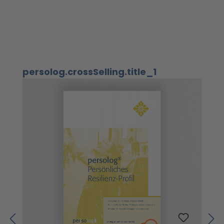
Ignorer la galerie de produits
persolog.crossSelling.title_1