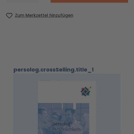
Zum Merkzettel hinzufügen
Produktgalerie überspringen
persolog.crossSelling.title_1