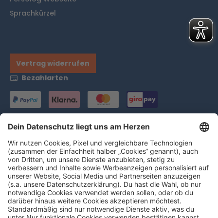
Sprachkürzel
Vertrag widerrufen
Bezahlarten
Versand
* Alle Preise inklusive gesetzlicher Mehrwertsteuer zzgl.
Versandkosten
und ggf. Nachnahmegebühren, wenn
nicht anders angegeben.
Ausgezeichnet