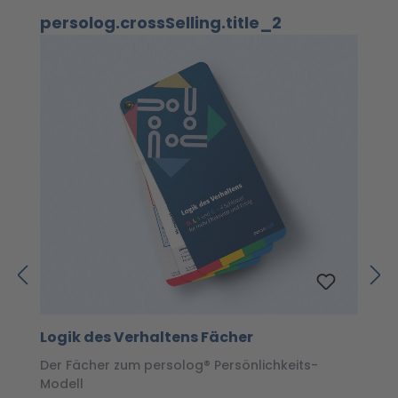
Produktgalerie überspringen
persolog.crossSelling.title_2
Logik des Verhaltens Fächer
I
Der Fächer zum persolog® Persönlichkeits-
D
Modell
u