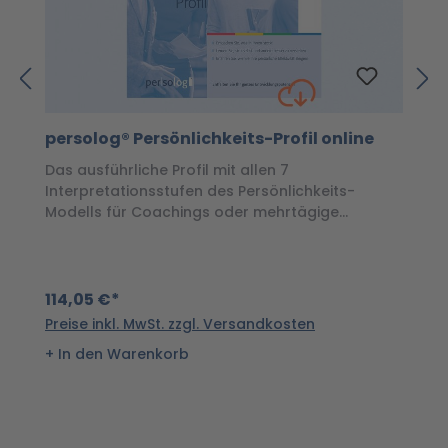
persolog® Persönlichkeits-Profil online
p
Das ausführliche Profil mit allen 7
Da
Interpretationsstufen des Persönlichkeits-
Be
Modells für Coachings oder mehrtägige
Seminare
1
114,05 €*
Pr
Preise inkl. MwSt. zzgl. Versandkosten
In den Warenkorb