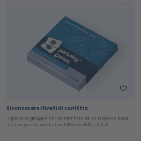
Scon
%
Riconoscere i livelli di conflitto
Il gioco di gruppo per aumentare la consapevolezza
del comportamento conflittuale di D, I, S e C.