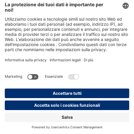
59,50 €*
Prezzi incl. IVA più costi di spedizione
Nel carrello
Mondo Persolog
Accademia online
Comunità di formatori
Blog di persolog®