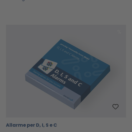
Scon
%
Allarme per D, I, S e C