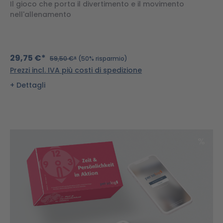
Il gioco che porta il divertimento e il movimento
nell'allenamento
29,75 €*
59,50 €*
(50% risparmio)
Prezzi incl. IVA più costi di spedizione
Dettagli
Scon
%