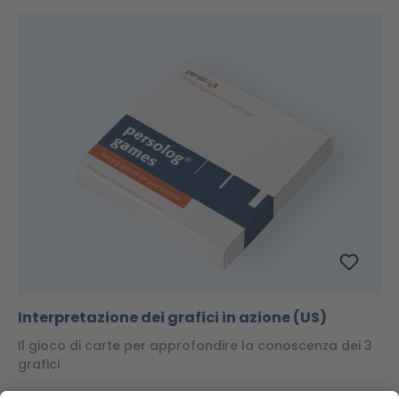
Interpretazione dei grafici in azione (US)
Il gioco di carte per approfondire la conoscenza dei 3
grafici