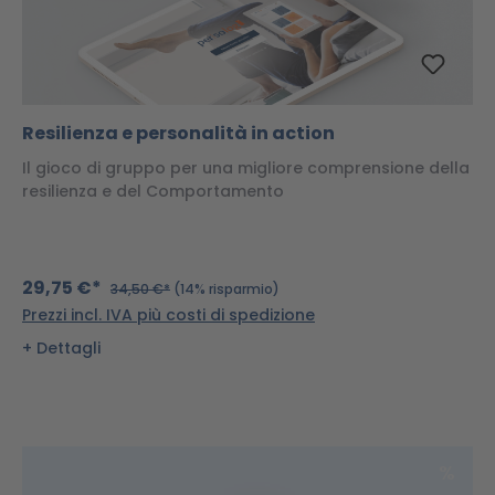
Resilienza e personalità in action
Il gioco di gruppo per una migliore comprensione della
resilienza e del Comportamento
29,75 €*
34,50 €*
(14% risparmio)
Prezzi incl. IVA più costi di spedizione
Dettagli
Scon
%