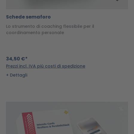
Schede semaforo
Lo strumento di coaching flessibile per il
coordinamento personale
34,50 €*
Prezzi incl. IVA più costi di spedizione
Dettagli
Scon
%