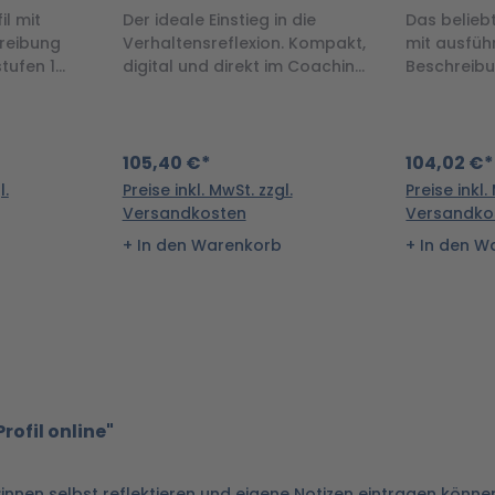
online
il mit
Der ideale Einstieg in die
Das beliebt
hreibung
Verhaltensreflexion. Kompakt,
mit ausführ
tufen 1
digital und direkt im Coaching
Beschreibu
einsetzbar.
Resilienzfa
Methoden
105,40 €*
104,02 €*
l.
Preise inkl. MwSt. zzgl.
Preise inkl.
Versandkosten
Versandko
In den Warenkorb
In den W
ofil online"
er:innen selbst reflektieren und eigene Notizen eintragen könne