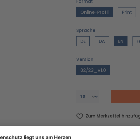
Format
Online-Profil
Print
Sprache
DE
DA
EN
F
Version
02/23_V1.0
Zum Merkzettel hinzufü