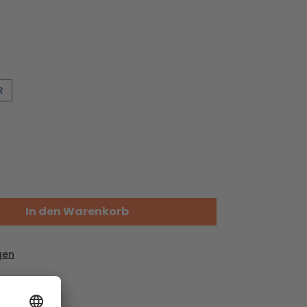
R
In den Warenkorb
gen