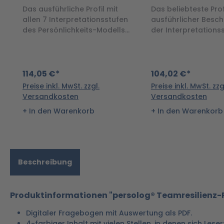
online
Das ausführliche Profil mit
Das beliebteste Prof
allen 7 Interpretationsstufen
ausführlicher Besc
des Persönlichkeits-Modells
der Interpretationss
für Coachings oder
und 2
mehrtägige Seminare
114,05 €*
104,02 €*
Preise inkl. MwSt. zzgl.
Preise inkl. MwSt. zzg
Versandkosten
Versandkosten
In den Warenkorb
In den Warenkorb
Beschreibung
Produktinformationen "persolog® Teamresilienz-Pr
Digitaler Fragebogen mit Auswertung als PDF.
4-farbiger Inhalt mit vielen Stellen, in denen sich Les