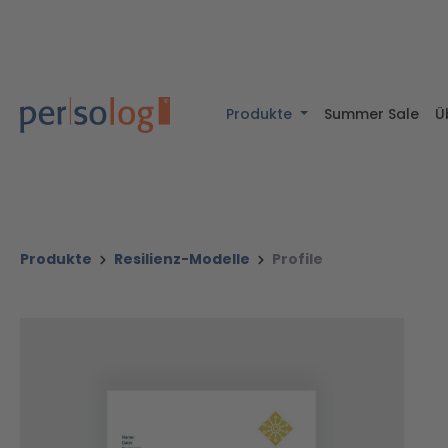
halt springen
Zur Suche springen
Zur Hauptnavigation springen
Produkte
Summer Sale
Ü
Produkte
Resilienz-Modelle
Profile
Bildergalerie überspringen