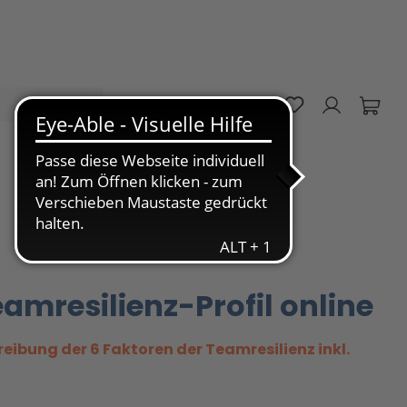
Du hast 0 Pro
DE
amresilienz-Profil online
reibung der 6 Faktoren der Teamresilienz inkl.