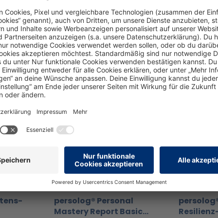
zu: Wird oft zusammen angesehen
ltens-
persolog® Personal
persolog®
Mastery Report Basic
Resilienz