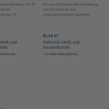
online
este Resilienz-Profil
Mit ausführlicher Beschreibung
Da
licher
der 9 Faktoren der
b
ng der 10
Organisationalen Resilienz
re
ktoren inkl.
n
81,22 €*
1
 MwSt. zzgl.
Preise inkl. MwSt. zzgl.
Pr
sten
Versandkosten
V
arenkorb
In den Warenkorb
n.