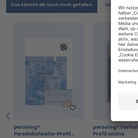
Das könnte dir auch noch gefallen
Das passt da
Produktgalerie überspringen
persolog®
persolog® Verha
Persönlichkeits-Profil
Profil online